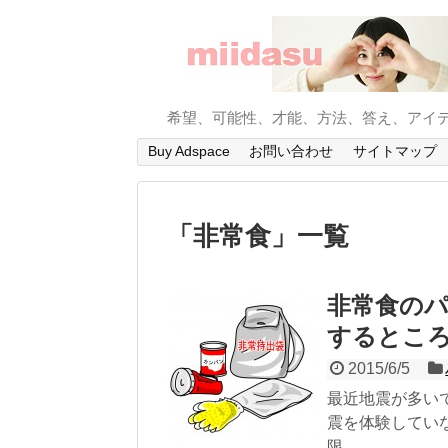
希望、可能性、才能、方法、答え、アイ
Buy Adspace
お問い合わせ
サイトマップ
「
非常食
」
一覧
非常食のパ
するところ
2015/6/5
最近地震が多い
震を体験してい
限、...