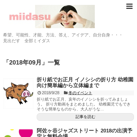
希望、可能性、才能、方法、答え、アイデア、自分自身・・・
見出だす 全部ミイダス
「
2018年09月
」
一覧
折り紙でお正月 イノシシの折り方 幼稚園
向け簡単編から立体編まで
2018/9/28
冬のイベント
折り紙でお正月、亥年のイノシシを折ってみましょ
う。 折り方動画をまとめました。 幼稚園児でもでき
そうな簡単なものから、大人がうな...
記事を読む
阿佐ヶ谷ジャズストリート 2018の出演予
定と無料会場