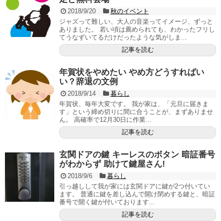
2018/9/20
秋のイベント
ジャズって難しい、大人の音楽ってイメージ、ずっと
ありました。 若い頃は薦められても、わかったフリし
てうなずいてるだけだったような気がしま...
記事を読む
年賀状をやめたい やめ方どうすればい
い？辞退の文例
2018/9/14
暮らし
年賀状、毎年大変です。 我が家は、「元旦に届きま
す」という締め切りに間に合うことが、まずありませ
ん。 高確率で12月30日に作業...
記事を読む
玄関ドアの鍵 キーレスのボタン 暗証番号
がわからず 助けて鍵屋さん!
2018/9/6
暮らし
引っ越しして我が家には玄関ドアに鍵が2つ付いてい
ます。 普通に鍵を差し込んで開け閉めする鍵と、暗証
番号で開く鍵が付いております...
記事を読む