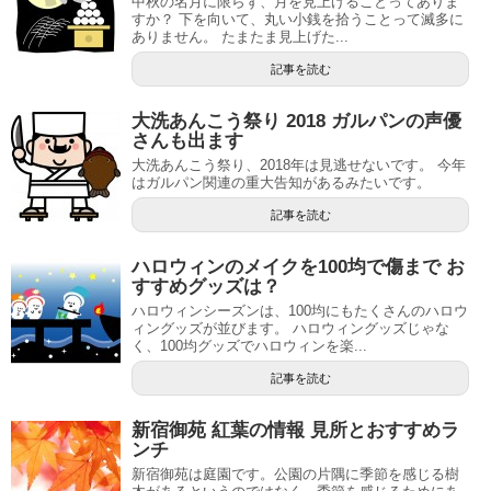
中秋の名月に限らず、月を見上げることってありま
すか？ 下を向いて、丸い小銭を拾うことって滅多に
ありません。 たまたま見上げた...
記事を読む
大洗あんこう祭り 2018 ガルパンの声優
さんも出ます
大洗あんこう祭り、2018年は見逃せないです。 今年
はガルパン関連の重大告知があるみたいです。
記事を読む
ハロウィンのメイクを100均で傷まで お
すすめグッズは？
ハロウィンシーズンは、100均にもたくさんのハロウ
ィングッズが並びます。 ハロウィングッズじゃな
く、100均グッズでハロウィンを楽...
記事を読む
新宿御苑 紅葉の情報 見所とおすすめラ
ンチ
新宿御苑は庭園です。公園の片隅に季節を感じる樹