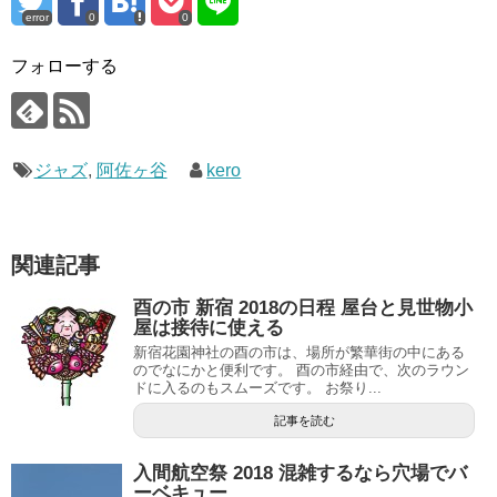
error
0
0
フォローする
ジャズ
,
阿佐ヶ谷
kero
関連記事
酉の市 新宿 2018の日程 屋台と見世物小
屋は接待に使える
新宿花園神社の酉の市は、場所が繁華街の中にある
のでなにかと便利です。 酉の市経由で、次のラウン
ドに入るのもスムーズです。 お祭り...
記事を読む
入間航空祭 2018 混雑するなら穴場でバ
ーベキュー