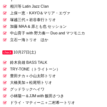
相川等 Latin Jazz Clan
上保一恵・KAYO＆マリア・エヴァ
塚越三代＋岩谷泰行トリオ
加藤 MAA & 原とも也 セッション
中山育子 with 野力奏一 Duo and マツモニカ
立石一海トリオ ほか
10月27日(土)
check
鈴木良雄 BASS TALK
TRY-TONE（トライトーン）
豊田チカ＋小山太郎トリオ
大橋美加＋松尾明トリオ
グッドラックヘイワ
小林陽一＆JJM with 飯田さつき
ドライ・マティーニ＋二村希一トリオ