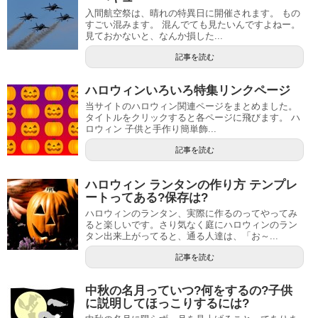
入間航空祭は、晴れの特異日に開催されます。 もの
すごい混みます。 混んでても見たいんですよねー。
見ておかないと、なんか損した...
記事を読む
ハロウィンいろいろ特集リンクページ
当サイトのハロウィン関連ページをまとめました。
タイトルをクリックすると各ページに飛びます。 ハ
ロウィン 子供と手作り簡単飾...
記事を読む
ハロウィン ランタンの作り方 テンプレ
ートってある?保存は?
ハロウィンのランタン、実際に作るのってやってみ
ると楽しいです。さり気なく庭にハロウィンのラン
タン出来上がってると、通る人達は、「お～...
記事を読む
中秋の名月っていつ?何をするの?子供
に説明してほっこりするには?