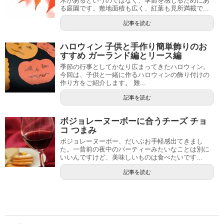
木があるというのではなく、季節を感じるためにあ
る庭園です。敷地面積も広く、紅葉も見所満載で...
記事を読む
ハロウィン 子供と手作り簡単飾りのお
すすめ ガーランド編とリース編
季節の行事としてかなり広まってきたハロウィン。
今回は、子供と一緒に作るハロウィンの飾り付けの
作り方をご紹介します。 難...
記事を読む
ボジョレーヌーボーに合うチーズ チョ
コ つまみ
ボジョレーヌーボー、だいぶお手軽感出てきまし
た。一昔前の夜中のパーティーみたいなことは別に
いいんですけど、美味しいものは食べたいです...
記事を読む