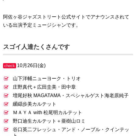
阿佐ヶ谷ジャズストリート公式サイトでアナウンスされて
いる出演予定ミュージシャンです。
スゴイ人達たくさんです
10月26日(金)
check
山下洋輔ニューヨーク・トリオ
庄野真代＋広田圭美・田中章
増尾好秋 MAGATAMA・スペシャルゲスト海老原純子
纐纈歩美カルテット
ＭＡＹＡ with 松尾明カルテット
野口迪生カルテット＋亜樹山ロミ
谷口英二フレッシュ・アンド・ノーブル・クインテッ
ト