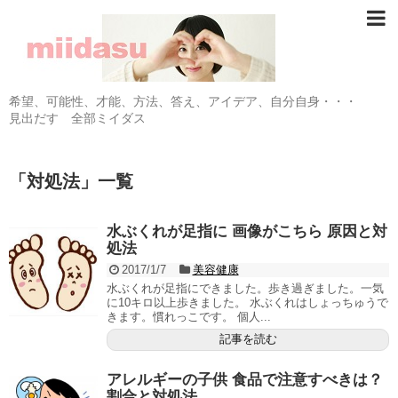
希望、可能性、才能、方法、答え、アイデア、自分自身・・・
見出だす 全部ミイダス
「
対処法
」
一覧
水ぶくれが足指に 画像がこちら 原因と対
処法
2017/1/7
美容健康
水ぶくれが足指にできました。歩き過ぎました。一気
に10キロ以上歩きました。 水ぶくれはしょっちゅうで
きます。慣れっこです。 個人...
記事を読む
アレルギーの子供 食品で注意すべきは？
割合と対処法