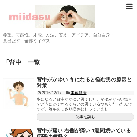
希望、可能性、才能、方法、答え、アイデア、自分自身・・・
見出だす 全部ミイダス
「
背中
」
一覧
背中がかゆい 冬になると悩む男の原因と
対策
2016/12/17
美容健康
冬になると背中がかゆい男でした。かゆみぐらい気合
でどうにかできるくらいの男でいるつもりだったんで
すが、毎年あっさり掻きむしっていまし...
記事を読む
背中が痛い 右側が痛い 1週間続いている
病院は何科？