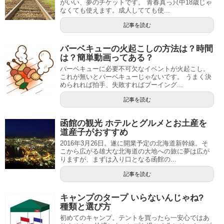
がいい、夢のチケットです。 青春真っ只中18歳じゃ
なくても使えます。成人してても使...
記事を読む
バーベキューの火起こしの方法は？時間
は？簡単動画ってある？
バーベキューに必要不可欠なイベントが火起こし。
これが無いとバーベキューじゃないです。 うまく決
められれば拍手、失敗すればブーイング...
記事を読む
函館の観光 ホテルとグルメとお土産を
道産子がおすすめ
2016年3月26日。遂に開業予定の北海道新幹線。そ
こから広がる雄大な北海道の大地への旅に夢は広が
りますが、まずは入り口となる函館の...
記事を読む
キャンプのタープ いらないんじゃね?
種類と選び方
初めてのキャンプ。テントを買ったら一安心ではあ