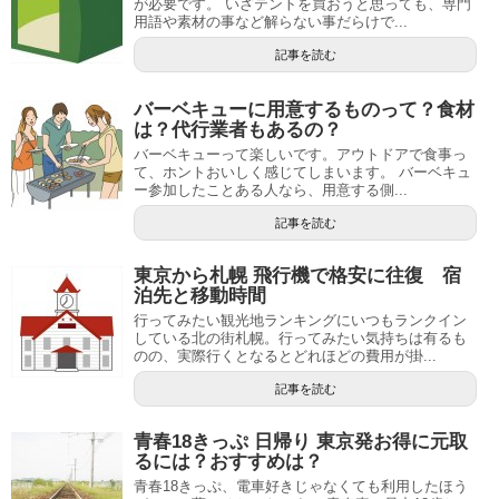
が必要です。 いざテントを買おうと思っても、専門
用語や素材の事など解らない事だらけで...
記事を読む
バーベキューに用意するものって？食材
は？代行業者もあるの？
バーベキューって楽しいです。アウトドアで食事っ
て、ホントおいしく感じてしまいます。 バーベキュ
ー参加したことある人なら、用意する側...
記事を読む
東京から札幌 飛行機で格安に往復 宿
泊先と移動時間
行ってみたい観光地ランキングにいつもランクイン
している北の街札幌。行ってみたい気持ちは有るも
のの、実際行くとなるとどれほどの費用が掛...
記事を読む
青春18きっぷ 日帰り 東京発お得に元取
るには？おすすめは？
青春18きっぷ、電車好きじゃなくても利用したほう