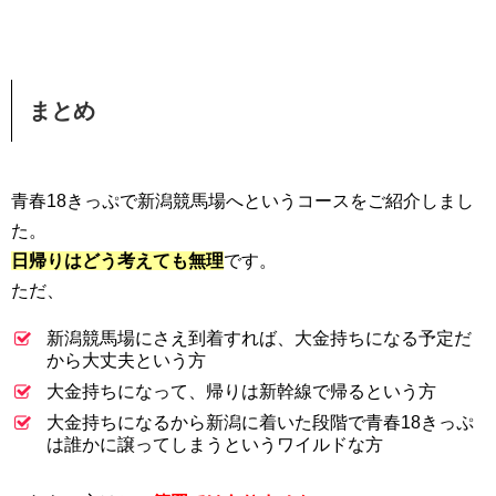
まとめ
青春18きっぷで新潟競馬場へというコースをご紹介しまし
た。
日帰りはどう考えても無理
です。
ただ、
新潟競馬場にさえ到着すれば、大金持ちになる予定だ
から大丈夫という方
大金持ちになって、帰りは新幹線で帰るという方
大金持ちになるから新潟に着いた段階で青春18きっぷ
は誰かに譲ってしまうというワイルドな方