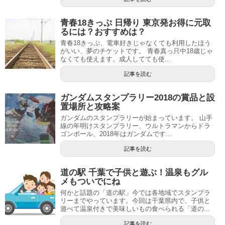
青春18きっぷ 日帰り 東京発お得に元取
るには？おすすめは？
青春18きっぷ、電車好きじゃなくても利用したほう
がいい、夢のチケットです。 青春真っ只中18歳じゃ
なくても使えます。成人してても使...
記事を読む
ガンダムスタンプラリー2018の賞品と設
置場所と攻略案
ガンダムのスタンプラリーが始まっています。 山手
線の年明けスタンプラリー、ウルトラマンからドラ
ゴンボール、2018年はガンダムです...
記事を読む
道の駅 千葉で子供と遊ぶ！温泉もグル
メもついでにね
何かと話題の「道の駅」今では各地域でスタンプラ
リーまでやっています。今回は千葉県内で、子供と
遊べて温泉付きで美味しいもの食べられる「道の...
記事を読む