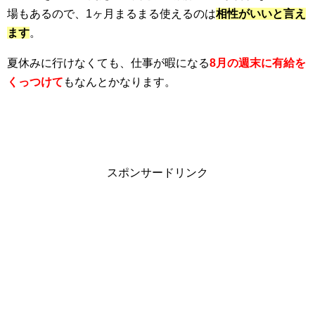
場もあるので、1ヶ月まるまる使えるのは
相性がいいと言え
ます
。
夏休みに行けなくても、仕事が暇になる
8月の週末に有給を
くっつけて
もなんとかなります。
スポンサードリンク