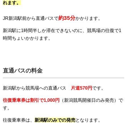
れます。
約35分
JR新潟駅前から直通バスで
かかります。
新潟駅に1時間半しか滞在できないのに、競馬場の往復で1
時間ちょいかかります。
直通バスの料金
新潟駅から競馬場への直通バス
片道570円
です。
往復乗車券は割引で1,000円
（新潟競馬開催日のみ発売）で
す。
往復乗車券は、
新潟駅のみでの発売
となります。