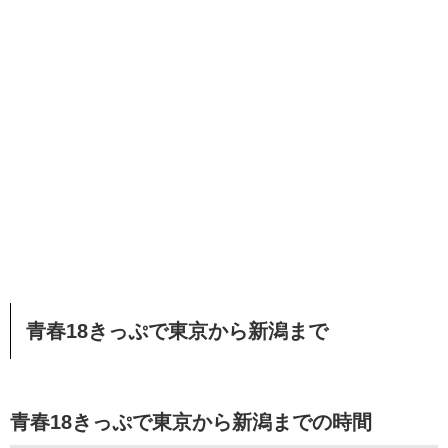
青春18きっぷで東京から新潟まで
青春18きっぷで東京から新潟までの時間