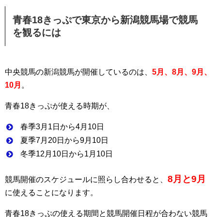
青春18きっぷで東京から新潟競馬場で競馬
を観るには
中央競馬の新潟競馬が開催しているのは、
5月、8月、9月、
10月
。
青春18きっぷが使える時期が、
春季3月1日から4月10日
夏季7月20日から9月10日
冬季12月10日から1月10日
8月と9月
競馬開催のスケジュールに照らし合わせると、
に使えることになります。
青春18きっぷの使える期間と競馬開催日程が合わない競馬