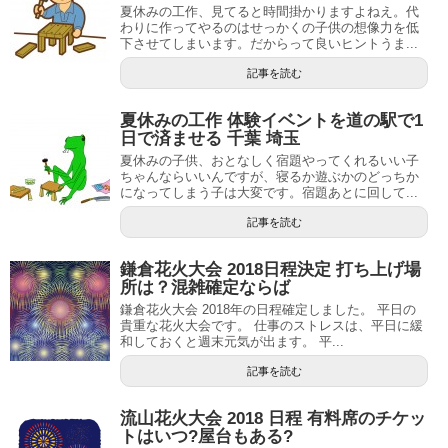
夏休みの工作、見てると時間掛かりますよねえ。代
わりに作ってやるのはせっかくの子供の想像力を低
下させてしまいます。だからって良いヒントうま...
記事を読む
夏休みの工作 体験イベントを道の駅で1
日で済ませる 千葉 埼玉
夏休みの子供、おとなしく宿題やってくれるいい子
ちゃんならいいんですが、寝るか遊ぶかのどっちか
になってしまう子は大変です。宿題あとに回して...
記事を読む
鎌倉花火大会 2018日程決定 打ち上げ場
所は？混雑確定ならば
鎌倉花火大会 2018年の日程確定しました。 平日の
貴重な花火大会です。 仕事のストレスは、平日に緩
和しておくと週末元気が出ます。 平...
記事を読む
流山花火大会 2018 日程 有料席のチケッ
トはいつ?屋台もある?