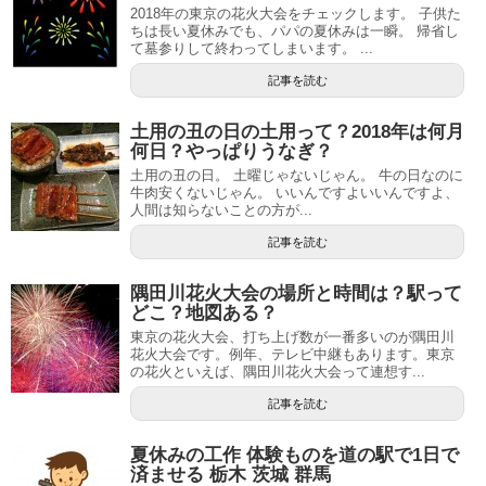
2018年の東京の花火大会をチェックします。 子供た
ちは長い夏休みでも、パパの夏休みは一瞬。 帰省し
て墓参りして終わってしまいます。 ...
記事を読む
土用の丑の日の土用って？2018年は何月
何日？やっぱりうなぎ？
土用の丑の日。 土曜じゃないじゃん。 牛の日なのに
牛肉安くないじゃん。 いいんですよいいんですよ、
人間は知らないことの方が...
記事を読む
隅田川花火大会の場所と時間は？駅って
どこ？地図ある？
東京の花火大会、打ち上げ数が一番多いのが隅田川
花火大会です。例年、テレビ中継もあります。東京
の花火といえば、隅田川花火大会って連想す...
記事を読む
夏休みの工作 体験ものを道の駅で1日で
済ませる 栃木 茨城 群馬