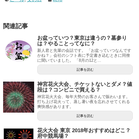
関連記事
お盆っていつ？東京は違うの？墓参り
は？やることってなに？
新人君と先輩の会話です。 「お盆っていつなんです
かね？」会社のシフト表に予定書き込むときに同僚
に聞いていました。 「8月の12と...
記事を読む
神宮花火大会、チケットないとダメ？値
段は？コンビニで買える？
神宮花火大会、毎年大勢のお客さんで賑わいます。
打ち上げ花火って、蒸し暑い夜を忘れさせてくれる
爽快感があります。
記事を読む
花火大会 東京 2018年おすすめはどこ？
府中競馬場？