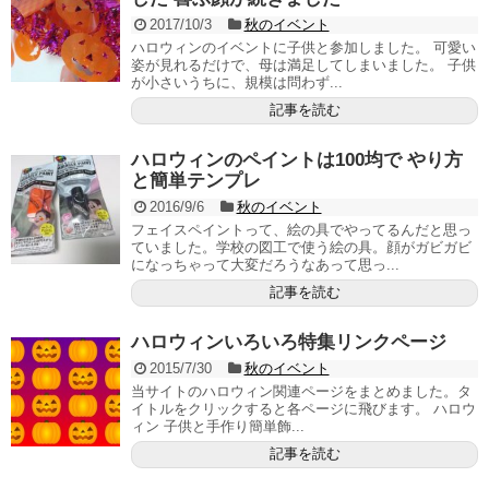
2017/10/3
秋のイベント
ハロウィンのイベントに子供と参加しました。 可愛い
姿が見れるだけで、母は満足してしまいました。 子供
が小さいうちに、規模は問わず...
記事を読む
ハロウィンのペイントは100均で やり方
と簡単テンプレ
2016/9/6
秋のイベント
フェイスペイントって、絵の具でやってるんだと思っ
ていました。学校の図工で使う絵の具。顔がガビガビ
になっちゃって大変だろうなあって思っ...
記事を読む
ハロウィンいろいろ特集リンクページ
2015/7/30
秋のイベント
当サイトのハロウィン関連ページをまとめました。タ
イトルをクリックすると各ページに飛びます。 ハロウ
ィン 子供と手作り簡単飾...
記事を読む