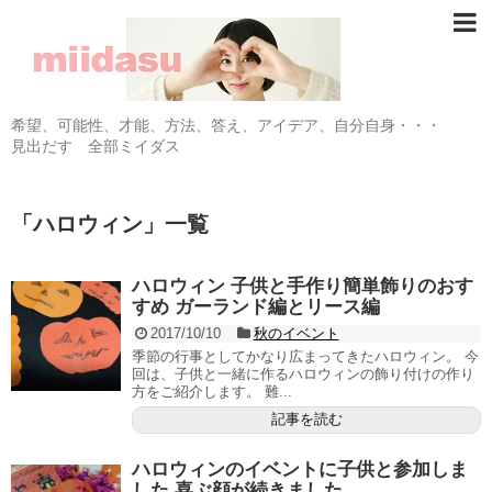
希望、可能性、才能、方法、答え、アイデア、自分自身・・・
見出だす 全部ミイダス
「
ハロウィン
」
一覧
ハロウィン 子供と手作り簡単飾りのおす
すめ ガーランド編とリース編
2017/10/10
秋のイベント
季節の行事としてかなり広まってきたハロウィン。 今
回は、子供と一緒に作るハロウィンの飾り付けの作り
方をご紹介します。 難...
記事を読む
ハロウィンのイベントに子供と参加しま
した 喜ぶ顔が続きました