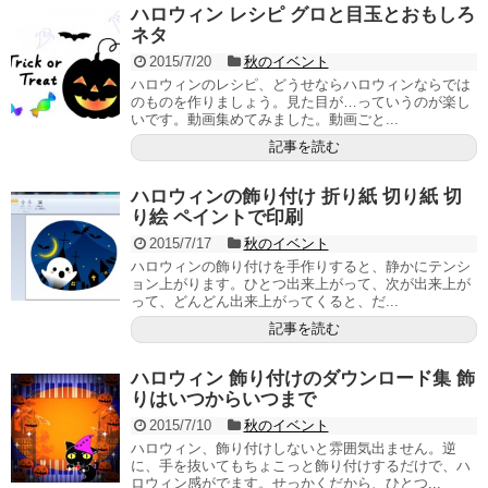
ハロウィン レシピ グロと目玉とおもしろ
ネタ
2015/7/20
秋のイベント
ハロウィンのレシピ、どうせならハロウィンならでは
のものを作りましょう。見た目が…っていうのが楽し
いです。動画集めてみました。動画ごと...
記事を読む
ハロウィンの飾り付け 折り紙 切り紙 切
り絵 ペイントで印刷
2015/7/17
秋のイベント
ハロウィンの飾り付けを手作りすると、静かにテンシ
ョン上がります。ひとつ出来上がって、次が出来上が
って、どんどん出来上がってくると、だ...
記事を読む
ハロウィン 飾り付けのダウンロード集 飾
りはいつからいつまで
2015/7/10
秋のイベント
ハロウィン、飾り付けしないと雰囲気出ません。逆
に、手を抜いてもちょこっと飾り付けするだけで、ハ
ロウィン感がでます。せっかくだから、ひとつ...