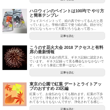
ハロウィンのペイントは100均で やり方
と簡単テンプレ
フェイスペイントって、絵の具でやってるんだと思
っていました。学校の図工で使う絵の具。顔がガビ
ガビになっちゃって大変だろうなあって思っ...
記事を読む
こうのす花火大会 2018 アクセスと有料
席の最新情報
こうのす花火大会の四尺玉、ギネス記録に認定され
ています。 ギネス記録って見る機会なかなかないで
す。 そうそう身近に世界一はないで...
記事を読む
東京の公園で紅葉 デートとライトアッ
プのおすすめ 23区編
紅葉って、お金払わなくても観れます。紅葉の下歩
くだけで、浄化されてる気になります。そんなに汚
れてるつもりもないんですが、浄化されてる感じ...
記事を読む