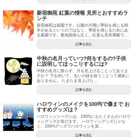
新宿御苑 紅葉の情報 見所とおすすめラ
ンチ
新宿御苑は庭園です。公園の片隅に季節を感じる樹
木があるというのではなく、季節を感じるためにあ
る庭園です。敷地面積も広く、紅葉も見所満載で...
記事を読む
中秋の名月っていつ?何をするの?子供
に説明してほっこりするには?
中秋の名月に限らず、月を見上げることってありま
すか？ 下を向いて、丸い小銭を拾うことって滅多に
ありません。 たまたま見上げた...
記事を読む
ハロウィンのメイクを100均で傷まで お
すすめグッズは？
ハロウィンシーズンは、100均にもたくさんのハロウ
ィングッズが並びます。 ハロウィングッズじゃな
く、100均グッズでハロウィンを楽...
記事を読む