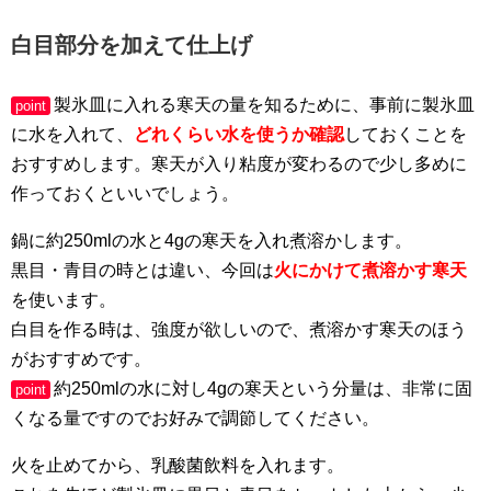
白目部分を加えて仕上げ
製氷皿に入れる寒天の量を知るために、事前に製氷皿
point
に水を入れて、
どれくらい水を使うか確認
しておくことを
おすすめします。寒天が入り粘度が変わるので少し多めに
作っておくといいでしょう。
鍋に約250mlの水と4gの寒天を入れ煮溶かします。
黒目・青目の時とは違い、今回は
火にかけて煮溶かす寒天
を使います。
白目を作る時は、強度が欲しいので、煮溶かす寒天のほう
がおすすめです。
約250mlの水に対し4gの寒天という分量は、非常に固
point
くなる量ですのでお好みで調節してください。
火を止めてから、乳酸菌飲料を入れます。