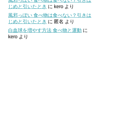
風邪っぽい 食べ物は食べない？引きは
じめと引いたとき
に
kero
より
風邪っぽい 食べ物は食べない？引きは
じめと引いたとき
に
匿名
より
白血球を増やす方法 食べ物と運動
に
kero
より