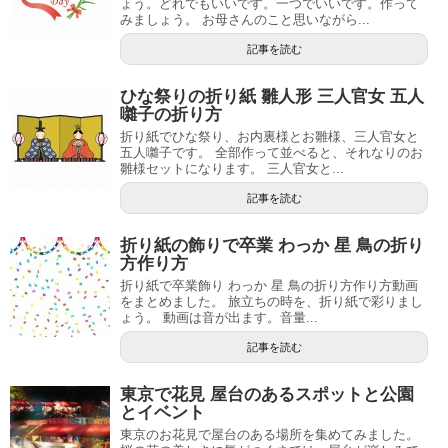
ょう。どれでもいいです。一つでいいです。作って
みましょう。 お母さんのこと思いながら...
記事を読む
ひな祭りの折り紙 雛人形 三人官女 五人
囃子の折り方
折り紙でひな祭り、お内裏様とお雛様、三人官女と
五人囃子です。 全部作って並べると、それなりのお
雛様セットになります。 三人官女と...
記事を読む
折り紙の飾りで卒業 わっか 星 鳥の折り
方作り方
折り紙で卒業飾り わっか 星 鳥の折り方作り方動画
をまとめました。 旅立ちの時を、折り紙で彩りまし
ょう。 動画は音が出ます。音量...
記事を読む
東京で花見 屋台のあるスポットと公園
とイベント
東京のお花見で屋台のある場所を集めてみました。