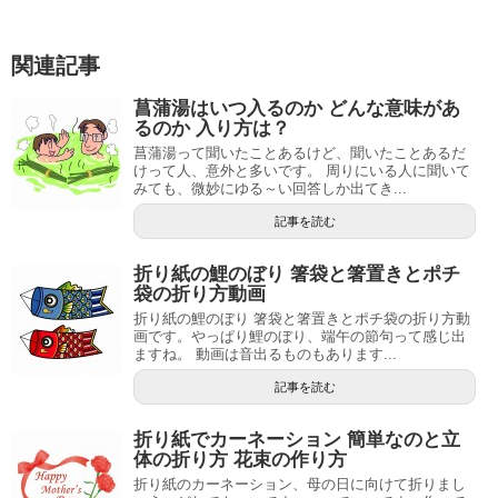
関連記事
菖蒲湯はいつ入るのか どんな意味があ
るのか 入り方は？
菖蒲湯って聞いたことあるけど、聞いたことあるだ
けって人、意外と多いです。 周りにいる人に聞いて
みても、微妙にゆる～い回答しか出てき...
記事を読む
折り紙の鯉のぼり 箸袋と箸置きとポチ
袋の折り方動画
折り紙の鯉のぼり 箸袋と箸置きとポチ袋の折り方動
画です。やっぱり鯉のぼり、端午の節句って感じ出
ますね。 動画は音出るものもあります...
記事を読む
折り紙でカーネーション 簡単なのと立
体の折り方 花束の作り方
折り紙のカーネーション、母の日に向けて折りまし