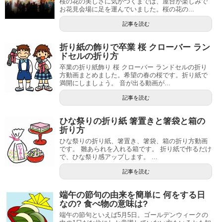
桜の花の美しさに気がつくまでは、屋台が楽しみで
お花見会場に足を運んでいました。桜の花の...
記事を読む
折り紙の飾りで卒業 桜 クローバー ラン
ドセルの折り方
卒業の折り紙飾り 桜 クローバー ランドセルの折り
方動画まとめました。希望の春の桜です。折り紙で
満開にしましょう。 音が出る動画が...
記事を読む
ひな祭りの折り紙 箸置きと箸袋と箱の
折り方
ひな祭りの折り紙、箸置き、箸袋、箱の折り方動画
です。 雛あられを入れる箱です。 折り紙で作るだけ
で、ひな祭り感アップします。 ...
記事を読む
端午の節句の由来を簡単に 何をする日
なの? 食べ物の意味は?
端午の節句といえば5月5日。ゴールデンウィークの