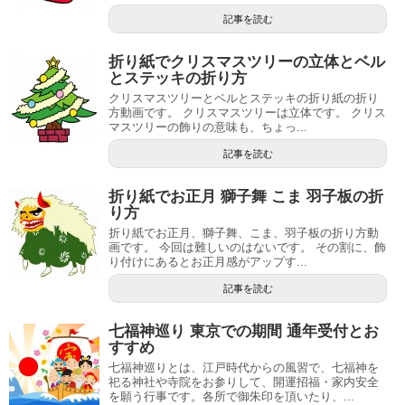
記事を読む
折り紙でクリスマスツリーの立体とベル
とステッキの折り方
クリスマスツリーとベルとステッキの折り紙の折り
方動画です。 クリスマスツリーは立体です。 クリス
マスツリーの飾りの意味も、ちょっ...
記事を読む
折り紙でお正月 獅子舞 こま 羽子板の折
り方
折り紙でお正月、獅子舞、こま、羽子板の折り方動
画です。 今回は難しいのはないです。 その割に、飾
り付けにあるとお正月感がアップす...
記事を読む
七福神巡り 東京での期間 通年受付とお
すすめ
七福神巡りとは、江戸時代からの風習で、七福神を
祀る神社や寺院をお参りして、開運招福・家内安全
を願う行事です。各所で御朱印を頂いたり、...