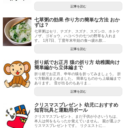
記事を読む
七草粥の効果 作り方の簡単な方法 おか
ずは？
七草粥はセリ、ナズナ、スズナ、スズシロ、ホトケ
ノザ、ゴギョウ、ハコベラの七つの野草を入れま
す。 1月7日、丁度年末年始の食べ疲れ飲...
記事を読む
折り紙でお正月 猿の折り方 幼稚園向け
簡単編から立体編まで
折り紙でお正月、申年の猿を折ってみましょう。 折
り方動画まとめました。 簡単なものから上級編まで
あります。 音が出るのもありま...
記事を読む
クリスマスプレゼント 幼児におすすめ
知育玩具と運動用ボール
クリスマスプレゼント、まだ子供が小さいうちは、
本人は何をもらったか覚えていません。 親が選ぶク
リスマスプレゼントです。 リクエストに...