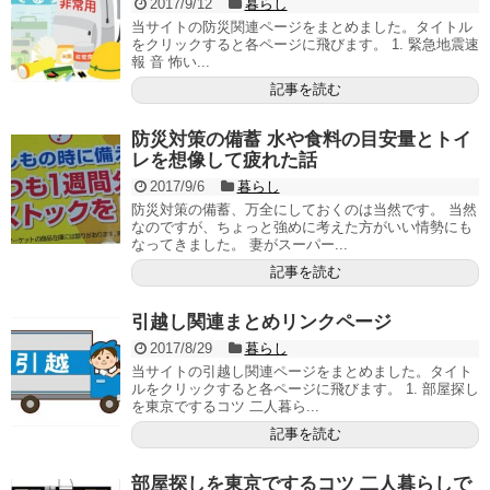
2017/9/12
暮らし
当サイトの防災関連ページをまとめました。タイトル
をクリックすると各ページに飛びます。 1. 緊急地震速
報 音 怖い...
記事を読む
防災対策の備蓄 水や食料の目安量とトイ
レを想像して疲れた話
2017/9/6
暮らし
防災対策の備蓄、万全にしておくのは当然です。 当然
なのですが、ちょっと強めに考えた方がいい情勢にも
なってきました。 妻がスーパー...
記事を読む
引越し関連まとめリンクページ
2017/8/29
暮らし
当サイトの引越し関連ページをまとめました。タイト
ルをクリックすると各ページに飛びます。 1. 部屋探し
を東京でするコツ 二人暮ら...
記事を読む
部屋探しを東京でするコツ 二人暮らしで