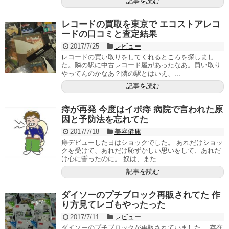
記事を読む
レコードの買取を東京で エコストアレコ
ードの口コミと査定結果
2017/7/25
レビュー
レコードの買い取りをしてくれるところを探しまし
た。隣の駅に中古レコード屋があったなあ。買い取り
やってんのかなあ？隣の駅とはいえ、...
記事を読む
痔が再発 今度はイボ痔 病院で言われた原
因と予防法を忘れてた
2017/7/18
美容健康
痔デビューした日はショックでした。 あれだけショッ
クを受けて、あれだけ恥ずかしい思いをして、あれだ
け心に誓ったのに。 奴は、また...
記事を読む
ダイソーのプチブロック再販されてた 作
り方見てレゴもやったった
2017/7/11
レビュー
ダイソーのプチブロックが再販されていました。 存在