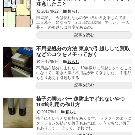
注意したこと
2017/8/22
暮らし
部屋探し、今は便利なものがいろいろあるもんです。
二人暮らしになって、2回目の部屋探しでした。 一人
暮らしの引越しは何度かあるの...
記事を読む
不用品処分の方法 東京で引越しして買取
などのコツをメモっておく
2017/8/16
暮らし
不用品を処分しました。 10年振りに引越しをすること
になって、驚きの量の不用品が出てきました。 不用品
もとりあえず引越しする...
記事を読む
椅子の脚カバー 傷防止でずれないやつ
100均利用の作り方
2017/8/1
暮らし
椅子にもいろんな種類があります。 ソファーのように
クッションの効いた椅子もあれば、そうでもない椅子
もあります。 そして、それぞれ...