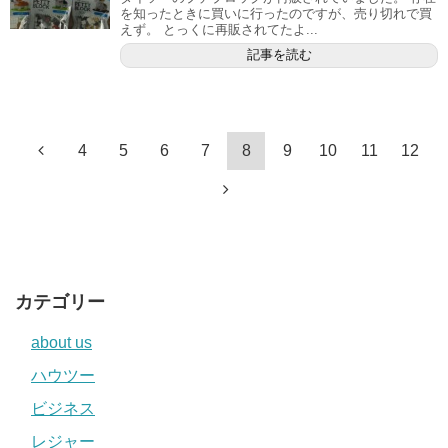
を知ったときに買いに行ったのですが、売り切れで買
えず。 とっくに再販されてたよ...
記事を読む
4
5
6
7
8
9
10
11
12
カテゴリー
about us
ハウツー
ビジネス
レジャー