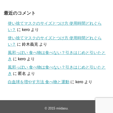
最近のコメント
使い捨てマスクのサイズとつけ方 使用時間どれぐら
い？
に
kero
より
使い捨てマスクのサイズとつけ方 使用時間どれぐら
い？
に
鈴木義克
より
風邪っぽい 食べ物は食べない？引きはじめと引いたと
き
に
kero
より
風邪っぽい 食べ物は食べない？引きはじめと引いたと
き
に
匿名
より
白血球を増やす方法 食べ物と運動
に
kero
より
© 2015
miidasu
.