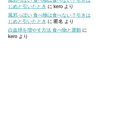
風邪っぽい 食べ物は食べない？引きは
じめと引いたとき
に
kero
より
風邪っぽい 食べ物は食べない？引きは
じめと引いたとき
に
匿名
より
白血球を増やす方法 食べ物と運動
に
kero
より