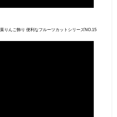
e Leaf 木の葉りんご飾り 便利なフルーツカットシリーズNO.15