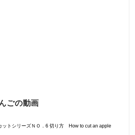
りんごの動画
ズＮＯ．6 切り方 How to cut an apple