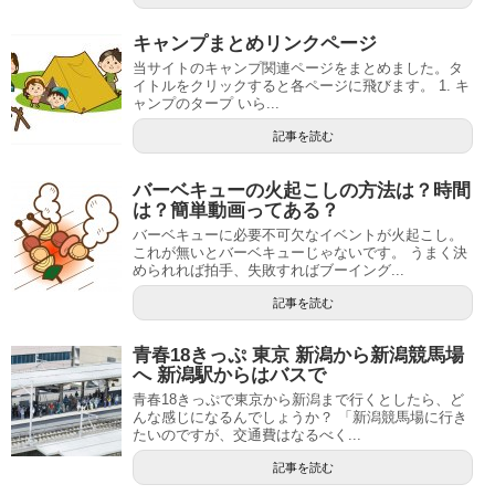
キャンプまとめリンクページ
当サイトのキャンプ関連ページをまとめました。タ
イトルをクリックすると各ページに飛びます。 1. キ
ャンプのタープ いら...
記事を読む
バーベキューの火起こしの方法は？時間
は？簡単動画ってある？
バーベキューに必要不可欠なイベントが火起こし。
これが無いとバーベキューじゃないです。 うまく決
められれば拍手、失敗すればブーイング...
記事を読む
青春18きっぷ 東京 新潟から新潟競馬場
へ 新潟駅からはバスで
青春18きっぷで東京から新潟まで行くとしたら、ど
んな感じになるんでしょうか？ 「新潟競馬場に行き
たいのですが、交通費はなるべく...
記事を読む