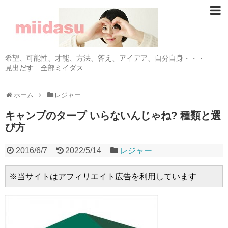
希望、可能性、才能、方法、答え、アイデア、自分自身・・・
見出だす 全部ミイダス
ホーム
レジャー
キャンプのタープ いらないんじゃね? 種類と選
び方
2016/6/7
2022/5/14
レジャー
※当サイトはアフィリエイト広告を利用しています