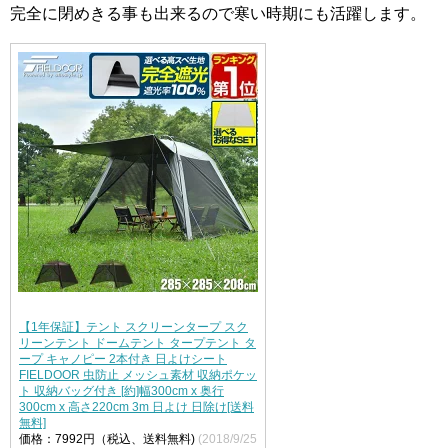
完全に閉めきる事も出来るので寒い時期にも活躍します。
【1年保証】テント スクリーンタープ スク
リーンテント ドームテント タープテント タ
ープ キャノピー 2本付き 日よけシート
FIELDOOR 虫防止 メッシュ素材 収納ポケッ
ト 収納バッグ付き [約]幅300cm x 奥行
300cm x 高さ220cm 3m 日よけ 日除け[送料
無料]
価格：7992円（税込、送料無料)
(2018/9/25