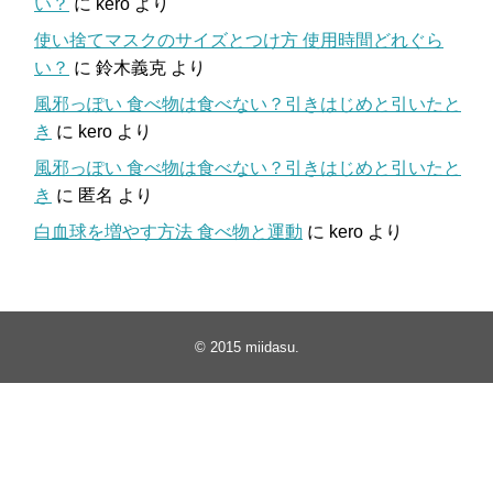
い？
に
kero
より
使い捨てマスクのサイズとつけ方 使用時間どれぐら
い？
に
鈴木義克
より
風邪っぽい 食べ物は食べない？引きはじめと引いたと
き
に
kero
より
風邪っぽい 食べ物は食べない？引きはじめと引いたと
き
に
匿名
より
白血球を増やす方法 食べ物と運動
に
kero
より
© 2015
miidasu
.