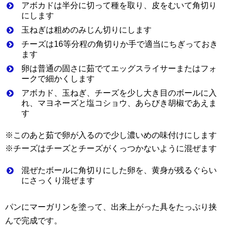
アボカドは半分に切って種を取り、皮をむいて角切り
にします
玉ねぎは粗めのみじん切りにします
チーズは16等分程の角切りか手で適当にちぎっておき
ます
卵は普通の固さに茹でてエッグスライサーまたはフォ
ークで細かくします
アボカド、玉ねぎ、チーズを少し大き目のボールに入
れ、マヨネーズと塩コショウ、あらびき胡椒であえま
す
※このあと茹で卵が入るので少し濃いめの味付けにします
※チーズはチーズとチーズがくっつかないように混ぜます
混ぜたボールに角切りにした卵を、黄身が残るぐらい
にさっくり混ぜます
パンにマーガリンを塗って、出来上がった具をたっぷり挟
んで完成です。