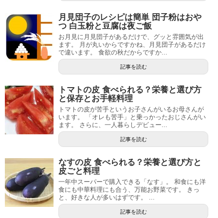
月見団子のレシピは簡単 団子粉はおや
つ 白玉粉と豆腐は夜ご飯
お月見に月見団子があるだけで、グッと雰囲気が出
ます。 月が丸いからですかね、月見団子があるだけ
で違います。 食欲の秋だからですか...
記事を読む
トマトの皮 食べられる？栄養と選び方
と保存とお手軽料理
トマトの皮が苦手というお子さんがいるお母さんが
います。 「オレも苦手」と乗っかったおじさんがい
ます。 さらに、一人暮らしデビュー...
記事を読む
なすの皮 食べられる？栄養と選び方と
皮ごと料理
一年中スーパーで購入できる「なす」。 和食にも洋
食にも中華料理にも合う、万能お野菜です。 きっ
と、好きな人が多いはずです。 ...
記事を読む