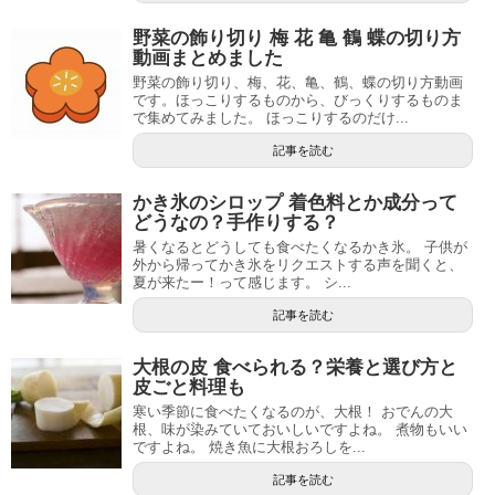
野菜の飾り切り 梅 花 亀 鶴 蝶の切り方
動画まとめました
野菜の飾り切り、梅、花、亀、鶴、蝶の切り方動画
です。ほっこりするものから、びっくりするものま
で集めてみました。 ほっこりするのだけ...
記事を読む
かき氷のシロップ 着色料とか成分って
どうなの？手作りする？
暑くなるとどうしても食べたくなるかき氷。 子供が
外から帰ってかき氷をリクエストする声を聞くと、
夏が来たー！って感じます。 シ...
記事を読む
大根の皮 食べられる？栄養と選び方と
皮ごと料理も
寒い季節に食べたくなるのが、大根！ おでんの大
根、味が染みていておいしいですよね。 煮物もいい
ですよね。 焼き魚に大根おろしを...
記事を読む