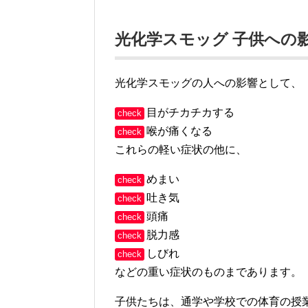
光化学スモッグ 子供への
光化学スモッグの人への影響として、
目がチカチカする
check
喉が痛くなる
check
これらの軽い症状の他に、
めまい
check
吐き気
check
頭痛
check
脱力感
check
しびれ
check
などの重い症状のものまであります。
子供たちは、通学や学校での体育の授