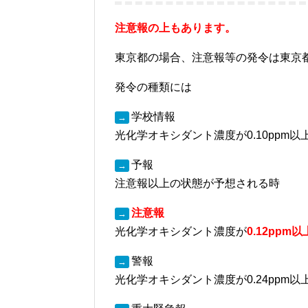
注意報の上もあります。
東京都の場合、注意報等の発令は東京
発令の種類には
学校情報
→
光化学オキシダント濃度が0.10ppm
予報
→
注意報以上の状態が予想される時
注意報
→
光化学オキシダント濃度が
0.12pp
警報
→
光化学オキシダント濃度が0.24ppm