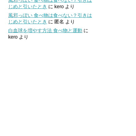
風邪っぽい 食べ物は食べない？引きは
じめと引いたとき
に
kero
より
風邪っぽい 食べ物は食べない？引きは
じめと引いたとき
に
匿名
より
白血球を増やす方法 食べ物と運動
に
kero
より