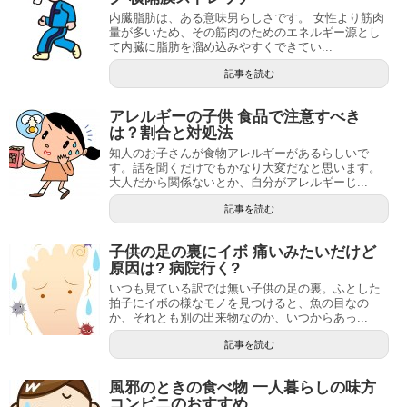
内臓脂肪は、ある意味男らしさです。 女性より筋肉
量が多いため、その筋肉のためのエネルギー源とし
て内臓に脂肪を溜め込みやすくできてい...
記事を読む
アレルギーの子供 食品で注意すべき
は？割合と対処法
知人のお子さんが食物アレルギーがあるらしいで
す。話を聞くだけでもかなり大変だなと思います。
大人だから関係ないとか、自分がアレルギーじ...
記事を読む
子供の足の裏にイボ 痛いみたいだけど
原因は? 病院行く?
いつも見ている訳では無い子供の足の裏。ふとした
拍子にイボの様なモノを見つけると、魚の目なの
か、それとも別の出来物なのか、いつからあっ...
記事を読む
風邪のときの食べ物 一人暮らしの味方
コンビニのおすすめ