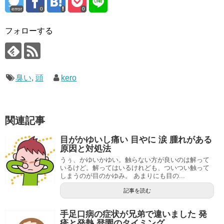
error
0
0
フォローする
臭い
,
頭
kero
関連記事
目がかゆいし痛い 目やに 涙 腫れがある
原因と対処法
うぅ、かゆいかゆい。触らない方が良いのは解って
いるけど。解ってはいるけれども、ついつい触って
しまうのが目のかゆみ。 あまりにも目の...
記事を読む
手足口病の症状が兄弟で違いました 発
疹と発熱 登園のタイミング