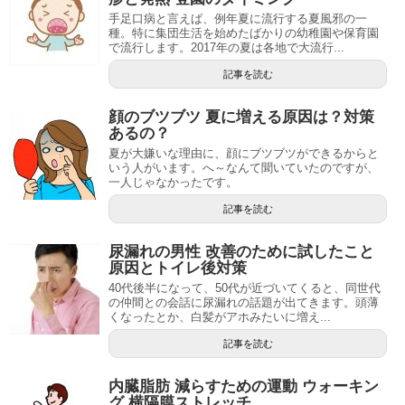
手足口病と言えば、例年夏に流行する夏風邪の一
種。特に集団生活を始めたばかりの幼稚園や保育園
で流行します。2017年の夏は各地で大流行...
記事を読む
顔のブツブツ 夏に増える原因は？対策
あるの？
夏が大嫌いな理由に、顔にブツブツができるからと
いう人がいます。へ～なんて聞いていたのですが、
一人じゃなかったです。
記事を読む
尿漏れの男性 改善のために試したこと
原因とトイレ後対策
40代後半になって、50代が近づいてくると、同世代
の仲間との会話に尿漏れの話題が出てきます。頭薄
くなったとか、白髪がアホみたいに増え...
記事を読む
内臓脂肪 減らすための運動 ウォーキン
グ 横隔膜ストレッチ