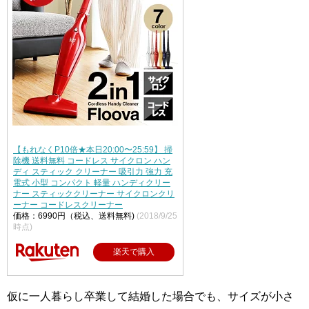
【もれなくP10倍★本日20:00〜25:59】 掃
除機 送料無料 コードレス サイクロン ハン
ディ スティック クリーナー 吸引力 強力 充
電式 小型 コンパクト 軽量 ハンディクリー
ナー スティッククリーナー サイクロンクリ
ーナー コードレスクリーナー
価格：6990円（税込、送料無料)
(2018/9/25
時点)
楽天で購入
仮に一人暮らし卒業して結婚した場合でも、サイズが小さ