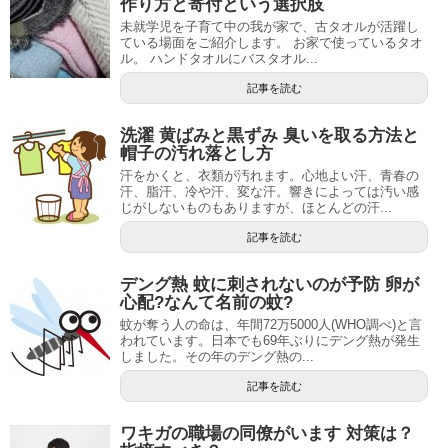
作り方と寄付という選択肢
未就学児を子育て中の我が家で、古タオルが活躍し
ている場面をご紹介します。 お家で使っているタオ
ル。 ハンドタオルにバスタオル...
記事を読む
洗濯 黄ばみと黒ずみ 臭いを取る方法と
帽子の汚れ落とし方
汗をかくと、衣類が汚れます。心地よい汗、青春の
汗、脂汗、冷や汗、変な汗。響きによっては汚い感
じがしないものもありますが、ほとんどの汗...
記事を読む
デング熱 蚊に刺されないのが予防 卵が
心配?なんて名前の蚊?
蚊が奪う人の命は、年間72万5000人(WHO調べ)と言
われています。日本でも69年ぶりにデング熱が発生
しました。その年のデング熱の...
記事を読む
ワキガの職場の同僚がいます 対策は？