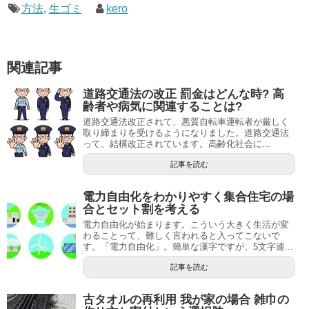
方法
,
生ゴミ
kero
関連記事
道路交通法の改正 罰金はどんな時? 高
齢者や病気に関連することは?
道路交通法改正されて、悪質自転車運転者が厳しく
取り締まりを受けるようになりました。道路交通法
って、結構改正されています。高齢化社会に...
記事を読む
電力自由化をわかりやすく集合住宅の場
合とセット割を考える
電力自由化が始まります。こういう大きく生活が変
わることって、難しく言われると入ってこないで
す。「電力自由化」。簡単な漢字ですが、5文字連...
記事を読む
古タオルの再利用 我が家の場合 雑巾の