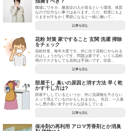
指摘すべき？
職場にワキガ、腋臭症の人が居るという環境。体質
なので仕方ない事ではあります。ただ、程度にもよ
りますが汗をかく季節になると一緒に働いて...
記事を読む
花粉 対策 家ですること 玄関 洗濯 掃除
をチェック
花粉対策、毎年大変です。外に出て花粉にやられる
のはしょうがないです。問題は家です。いくら花粉
用のマスクをしても花粉は手強いです。症状...
記事を読む
部屋干し 臭いの原因と消す方法 早く乾
かす干し方は?
部屋干ししているというか、外に洗濯物を干さない
人って増えているのかもしれません。 先日、一人暮
らし歴の長い女子がそんな話をしていま...
記事を読む
保冷剤の再利用 アロマ芳香剤とか消臭