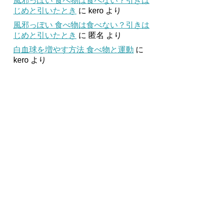
風邪っぽい 食べ物は食べない？引きは
じめと引いたとき
に
kero
より
風邪っぽい 食べ物は食べない？引きは
じめと引いたとき
に
匿名
より
白血球を増やす方法 食べ物と運動
に
kero
より